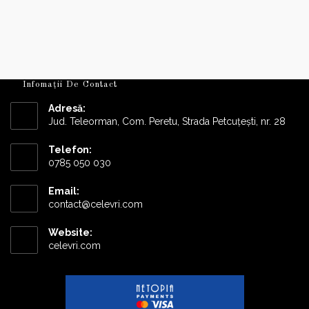
Infomații De Contact
Adresă:
Jud. Teleorman, Com. Peretu, Strada Petcuțești, nr. 28
Telefon:
0785 050 030
Email:
Opens
contact@celevri.com
in
your
Website:
application
celevri.com