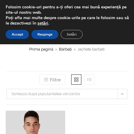
Skip
LIVRAREA GRATUITĂ | Ai -20% la prima comanda folosind
Folosim cookie-uri pentru a-ți oferi cea mai bună experiență pe
to
codul "BUNVENIT20" + Extra discount 5% la plățile cu cardul
site-ul nostru web.
Poți afla mai multe despre cookie-urile pe care le folosim sau să
content
le dezactivezi în
setări
.
0,00
LEI
MENIU
0
Accept
Respinge
Setări
Jachete barbati
Prima pagină
>
Bărbați
>
Jachete barbati
Filtre
Sortează după popularitatea vânzărilor