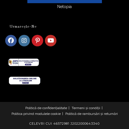
Netopia
Urmarește-Ne
Opens
Opens
Opens
Opens
in
in
in
in
a
a
a
a
new
new
new
new
tab
tab
tab
tab
Politică de confidențialitate
Termeni și condiții
Politica privind modulele cookie
Politică de rambursări și returnări
CELEVRI CUI 46572981 J2022000643340