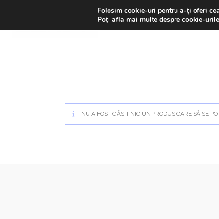
Skip
LIVRAREA GRATUITĂ | Ai -20
Folosim cookie-uri pentru a-ți oferi ce
to
Poți afla mai multe despre cookie-urile
content
NU A FOST GĂSIT NICIUN PRODUS CARE SĂ SE PO