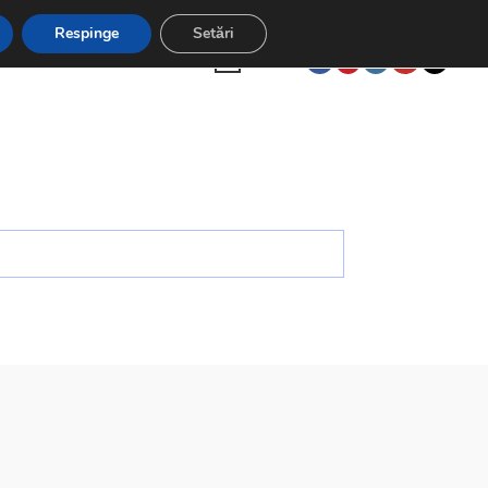
unt 5% la plățile cu cardul
Respinge
Setări
TOGGLE
CONTUL MEU
0,00
LEI
0
WEBSITE
SEARCH