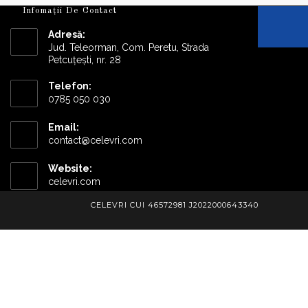
Infomații De Contact
Adresă:
Jud. Teleorman, Com. Peretu, Strada
Petcuțești, nr. 28
Telefon:
0785 050 030
Email:
Opens
contact@celevri.com
in
your
Website:
application
celevri.com
CELEVRI CUI 46572981 J2022000643340