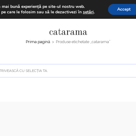
% la prima comanda folosind codul "BUNVENIT20" + Extra disco
a mai bună experiență pe site-ul nostru web.
Accept
 pe care le folosim sau să le dezactivezi în
setări
.
ACASĂ
MAGAZIN
catarama
Prima pagină
>
Produse etichetate „catarama”
TRIVEASCĂ CU SELECȚIA TA.