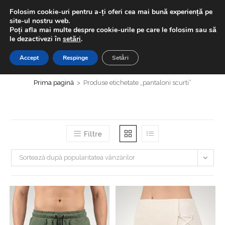
Skip
LIVRAREA GRATUITĂ | Ai -20% la prima comanda folosind
Folosim cookie-uri pentru a-ți oferi cea mai bună experiență pe
to
codul "BUNVENIT20" + Extra discount 5% la plățile cu cardul
site-ul nostru web.
Poți afla mai multe despre cookie-urile pe care le folosim sau să
content
le dezactivezi în
setări
.
0,00
LEI
MENIU
0
Accept
Respinge
Setări
pantaloni scurti
Prima pagină
>
Produse etichetate „pantaloni scurti”
Filtre
Sortează după popularitatea vânzărilor