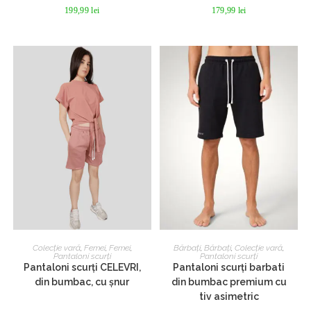
pagina
pagina
199,99
lei
179,99
lei
produsului.
produsului.
Acest
Acest
produs
produs
SELECTEAZĂ OPȚIUNILE
SELECTEAZĂ OPȚIUNILE
Colecție vară
,
Femei
,
Femei
,
Bărbați
,
Bărbați
,
Colecție vară
,
are
are
Pantaloni scurți
Pantaloni scurți
mai
mai
Pantaloni scurți CELEVRI,
Pantaloni scurți barbati
multe
multe
din bumbac, cu șnur
din bumbac premium cu
variații.
variații.
Opțiunile
Opțiunile
tiv asimetric
pot
pot