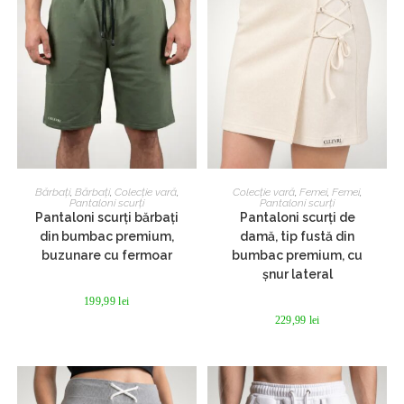
Acest
Acest
produs
produs
SELECTEAZĂ OPȚIUNILE
SELECTEAZĂ OPȚIUNILE
Bărbați
,
Bărbați
,
Colecție vară
,
Colecție vară
,
Femei
,
Femei
,
are
are
Pantaloni scurți
Pantaloni scurți
mai
mai
Pantaloni scurți bărbați
Pantaloni scurți de
multe
multe
din bumbac premium,
damă, tip fustă din
variații.
variații.
Opțiunile
Opțiunile
buzunare cu fermoar
bumbac premium, cu
pot
pot
șnur lateral
fi
fi
alese
alese
în
în
199,99
lei
pagina
pagina
229,99
lei
produsului.
produsului.