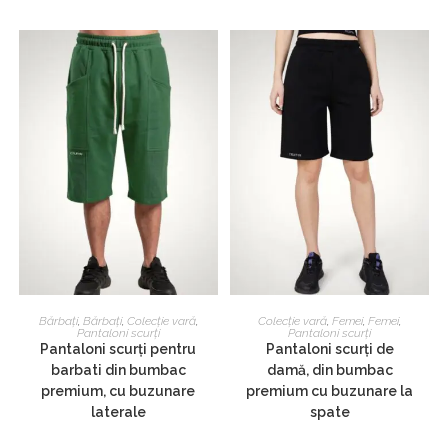
Acest
Acest
produs
produs
SELECTEAZĂ OPȚIUNILE
SELECTEAZĂ OPȚIUNILE
Bărbați
,
Bărbați
,
Colecție vară
,
Colecție vară
,
Femei
,
Femei
,
are
are
Pantaloni scurți
Pantaloni scurți
mai
mai
Pantaloni scurți pentru
Pantaloni scurți de
multe
multe
barbati din bumbac
damă, din bumbac
variații.
variații.
Opțiunile
Opțiunile
premium, cu buzunare
premium cu buzunare la
pot
pot
laterale
spate
fi
fi
alese
alese
în
în