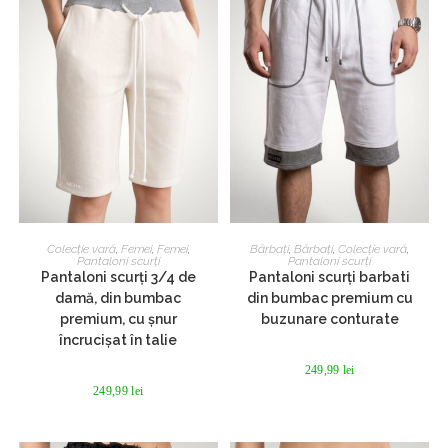
Acest
Acest
produs
produs
SELECTEAZĂ OPȚIUNILE
SELECTEAZĂ OPȚIUNILE
Colecție vară
,
Femei
,
Femei
,
Bărbați
,
Bărbați
,
Colecție vară
,
are
are
Pantaloni scurți
Pantaloni scurți
mai
mai
Pantaloni scurți 3/4 de
Pantaloni scurți barbati
multe
multe
damă, din bumbac
din bumbac premium cu
variații.
variații.
Opțiunile
Opțiunile
premium, cu șnur
buzunare conturate
pot
pot
încrucișat în talie
fi
fi
alese
alese
în
în
249,99
lei
pagina
pagina
249,99
lei
produsului.
produsului.