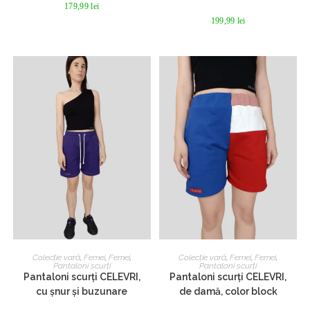
fi
fi
179,99
lei
alese
alese
în
în
199,99
lei
pagina
pagina
produsului.
produsului.
Acest
Acest
produs
produs
SELECTEAZĂ OPȚIUNILE
SELECTEAZĂ OPȚIUNILE
Colecție vară
,
Femei
,
Femei
,
Colecție vară
,
Femei
,
Femei
,
are
are
Pantaloni scurți
Pantaloni scurți
mai
mai
Pantaloni scurți CELEVRI,
Pantaloni scurți CELEVRI,
multe
multe
cu șnur și buzunare
de damă, color block
variații.
variații.
Opțiunile
Opțiunile