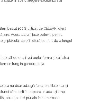
 spate, îi face o alegere excelentă atât
Bumbacul 100%
utilizat de CELEVRI oferă
lzire. Acest lucru îi face potriviți pentru
ale și plăcută, care îți oferă confort de-a lungul
t de cât de des îi vei purta, forma și calitatea
e termen lung în garderoba ta.
cestea nu doar adaugă funcționalitate, dar și
atunci când ești în mișcare. În același timp,
atilă, care poate fi purtată în numeroase