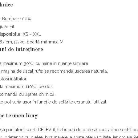
ehnice
:
Bumbac 100%
lar Fit
isponibile:
XS – XXL
67 cm, 55 kg, poartă mărimea M
uni de întreținere
la maximum 30°C, cu haine în nuanțe similare.
a mașina de uscat rufe; se recomandă uscarea naturală.
losi înălbitor.
 la maximum 110°C, pe dos.
comandă curățarea chimică.
e pot varia ușor în funcție de setările ecranului utilizat.
 pe termen lung
ti pantaloni scurți CELEVRI, te bucuri de o piesă care aduce echilibru 
și prietenos cu pielea, buzunarele la spate oferă utilitate, iar croiala R