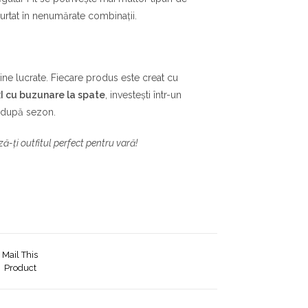
purtat în nenumărate combinații.
ine lucrate. Fiecare produs este creat cu
RI cu buzunare la spate
, investești într-un
n după sezon.
ză-ți outfitul perfect pentru vară!
Mail This
Product