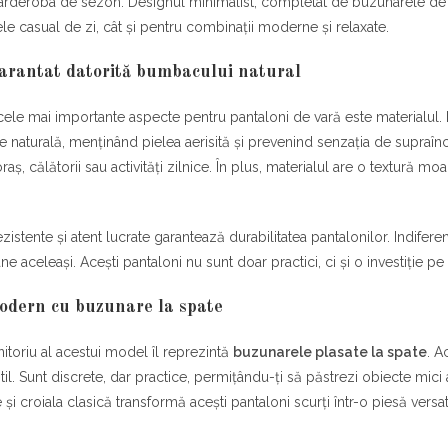
garderoba de sezon. Designul minimalist, completat de buzunarele de la
ele casual de zi, cât și pentru combinații moderne și relaxate.
arantat datorită bumbacului natural
cele mai importante aspecte pentru pantaloni de vară este materialul.
ate naturală, menținând pielea aerisită și prevenind senzația de supraîncă
raș, călătorii sau activități zilnice. În plus, materialul are o textură mo
zistente și atent lucrate garantează durabilitatea pantalonilor. Indiferen
ne aceleași. Acești pantaloni nu sunt doar practici, ci și o investiție p
odern cu buzunare la spate
initoriu al acestui model îl reprezintă
buzunarele plasate la spate
. A
til. Sunt discrete, dar practice, permițându-ți să păstrezi obiecte mici 
e și croiala clasică transformă acești pantaloni scurți într-o piesă vers