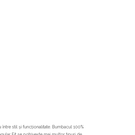
între stil și funcționalitate. Bumbacul 100%
egular Fit se potrivește mai multor tipuri de