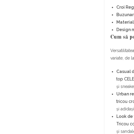
Croi Reg
Buzunar
Material
Design m
Cum să p
Versatilitat
variate, de 
Casual d
top CEL
și sneake
Urban re
tricou cr
și adidași
Look de
Tricou c
și sanda