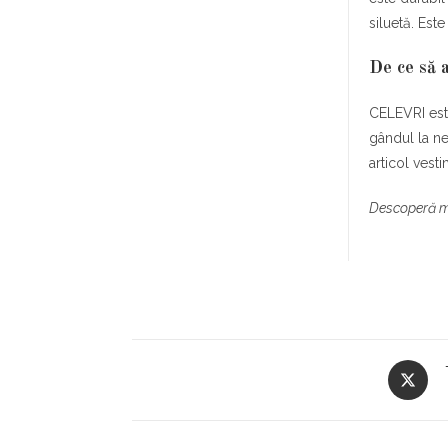
siluetă. Est
De ce să
CELEVRI este
gândul la ne
articol vest
Descoperă ma
Opens
in
a
new