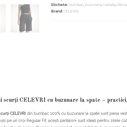
cu
Etichete:
bumbac
,
buzunare
,
calitate
,
dama
buzunare
Brand:
CELEVRI
la
spate
i scurți CELEVRI cu buzunare la spate – practici,
scurți CELEVRI
din bumbac 100% cu buzunare la spate sunt piesa vesti
ruiți pe un croi Regular Fit, acești pantaloni sunt ideali pentru zilele căl