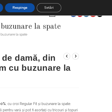
unt 5% la plățile cu cardul
Respinge
Setări
TOGGLE
CONTUL MEU
0,00
LEI
0
buzunare la spate
WEBSITE
 buzunare la spate
SEARCH
i de damă, din
 cu buzunare la
100%
, cu croi Regular Fit și buzunare la spate.
i pentru vară și pot fi asortați cu tricouri și topuri