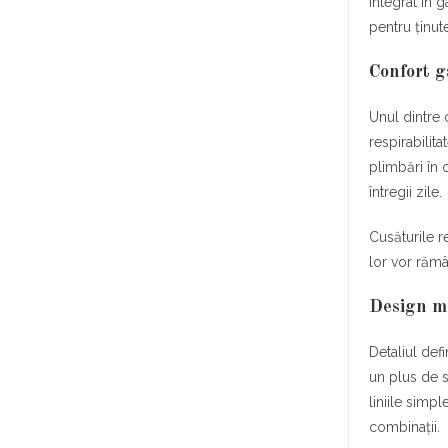
integrat în 
pentru ținut
Confort g
Unul dintre 
respirabilit
plimbări în o
întregii zile.
Cusăturile re
lor vor rămâ
Design m
Detaliul def
un plus de s
liniile simpl
combinații.