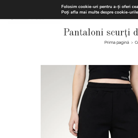
Skip
LIVRAREA GRATUITĂ | Ai -20
Folosim cookie-uri pentru a-ți oferi ce
to
Poți afla mai multe despre cookie-urile
content
Pantaloni scurți
Prima pagină
>
C