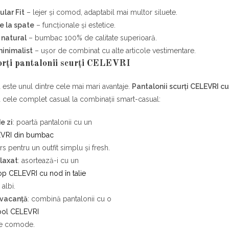
ular Fit
– lejer și comod, adaptabil mai multor siluete.
e la spate
– funcționale și estetice.
 natural
– bumbac 100% de calitate superioară.
inimalist
– ușor de combinat cu alte articole vestimentare.
orți pantalonii scurți CELEVRI
ea este unul dintre cele mai mari avantaje.
Pantalonii scurți CELEVRI c
la cele complet casual la combinații smart-casual:
e zi
: poartă pantalonii cu un
EVRI din bumbac
rs pentru un outfit simplu și fresh.
laxat
: asortează-i cu un
op CELEVRI cu nod în talie
 albi.
 vacanță
: combină pantalonii cu o
ool CELEVRI
le comode.