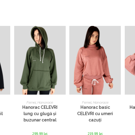
window
window
Acest
Acest
produs
produs
NILE
SELECTEAZĂ OPȚIUNILE
SELECTEAZĂ OPȚIUNILE
SEL
Femei
,
Hanorace
Femei
,
Hanorace
are
are
Hanorac CELEVRI
Hanorac basic
Ha
mai
mai
multe
multe
il
lung cu glugă și
CELEVRI cu umeri
variații.
variații.
buzunar central
cazuți
le
Opțiunile
Opțiunile
pot
pot
fi
fi
299,99
lei
219,99
lei
alese
alese