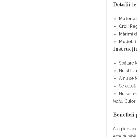
Detalii t
Material
Croi:
Regu
Mărimi d
Model:
1
Instrucți
Spălare 
Nu utiliz
A nu se fo
Se calcă
Nu se re
Notă:
Culoril
Beneficii
Alegând aceș
este durabil 