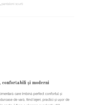
,
pantaloni scurti
 confortabili și moderni
mentară care îmbină perfect confortul și
duroase de vară, fiind lejeri, practici și ușor de