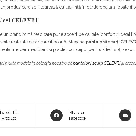
e un produs care se integrează cu ușurință în garderoba ta și poate fi 
 alegi CELEVRI
 un brand românesc care pune accent pe calitate, confort și detalii b
voile reale ale celor care îl poartă. Alegând
pantalonii scurți CELEV
imentar modern, rezistent și practic, conceput pentru a te însoți sezo
i multe modele în colecția noastră de
pantaloni scurți CELEVRI
și creea
Opens
Opens
Tweet This
Share on
Product
in
Facebook
in
a
a
new
new