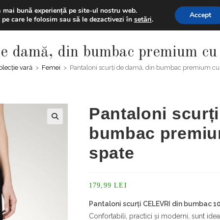
% la prima comanda folosind codul "BUNVENIT20" + Extra disco
a mai bună experiență pe site-ul nostru web.
Accept
 pe care le folosim sau să le dezactivezi în
setări
.
ACASĂ
MAGAZIN
 de damă, din bumbac premium cu 
olecție vară
>
Femei
>
Pantaloni scurți de damă, din bumbac premium cu
Pantaloni scurț
bumbac premium
spate
179,99
LEI
Pantaloni scurți CELEVRI din bumbac 
Confortabili, practici și moderni, sunt ideal