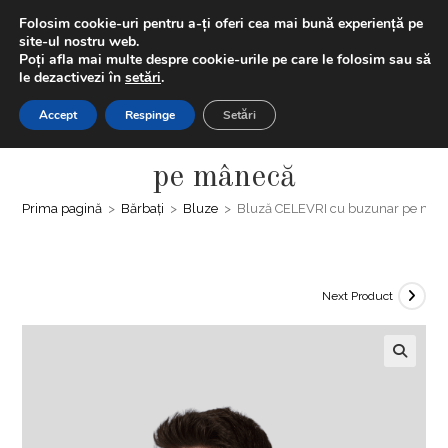
Skip
LIVRAREA GRATUITĂ | Ai -20% la prima comanda folosind
Folosim cookie-uri pentru a-ți oferi cea mai bună experiență pe
to
codul "BUNVENIT20" + Extra discount 5% la plățile cu cardul
site-ul nostru web.
Poți afla mai multe despre cookie-urile pe care le folosim sau să
content
le dezactivezi în
setări
.
0,00
LEI
MENIU
0
Accept
Respinge
Setări
Bluză CELEVRI cu buzunar
pe mânecă
Prima pagină
>
Bărbați
>
Bluze
>
Bluză CELEVRI cu buzunar pe mâ
Next Product