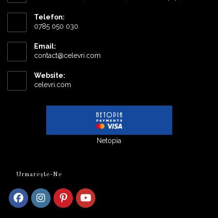
Telefon:
0785 050 030
Email:
Opens
contact@celevri.com
in
your
Website:
application
celevri.com
Netopia
Urmarește-Ne
Opens
Opens
Opens
Opens