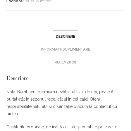
Etichete:
bluza
,
bumbac
DESCRIERE
INFORMAȚII SUPLIMENTARE
RECENZII (0)
Descriere
Nota: Bumbacul premium nevătuit utilizat de noi, poate fi
purtat atât în sezonul rece, cât și in cel cald. Oferă
respirabilitate naturală și o senzație plăcută la contactul cu
pielea.
Cusăturile ordonate, de înaltă calitate și durabile pe care le