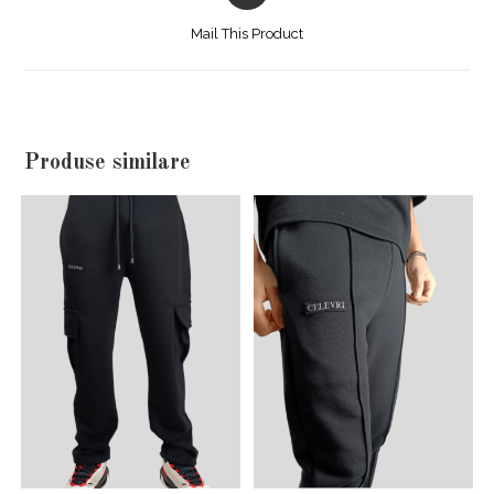
a
Mail This Product
new
window
Produse similare