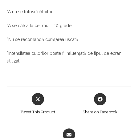
*A nu se folosi înălbitor.
*A se călca la cel mult 110 grade.
*Nu se recomandă curățarea uscată.
*Intensitatea culorilor poate fi influențată de tipul de ecran
utilizat.
Opens
Opens
in
in
a
a
Tweet This Product
Share on Facebook
new
new
window
window
Opens
in