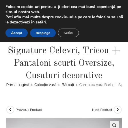
Skip
LIVRAREA GRATUITĂ | Ai -20% la prima comanda folosind
Folosim cookie-uri pentru a-ți oferi cea mai bună experiență pe
to
codul "BUNVENIT20" + Extra discount 5% la plățile cu cardul
site-ul nostru web.
Poți afla mai multe despre cookie-urile pe care le folosim sau să
content
le dezactivezi în
setări
.
0,00
LEI
MENIU
0
Accept
Respinge
Setări
Compleu vara Barbati,
Signature Celevri, Tricou +
Pantaloni scurti Oversize,
Cusaturi decorative
Prima pagină
>
Colecție vară
>
Bărbați
>
Compleu vara Barbati, Signatu
Previous Product
Next Product