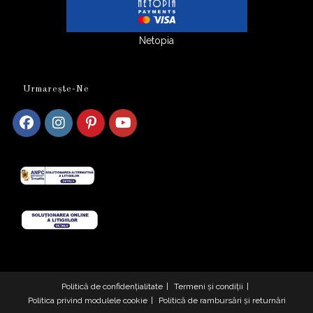
Netopia
Urmarește-Ne
Opens
Opens
Opens
Opens
in
in
in
in
a
a
a
a
new
new
new
new
tab
tab
tab
tab
Politică de confidențialitate
Termeni și condiții
Politica privind modulele cookie
Politică de rambursări și returnări