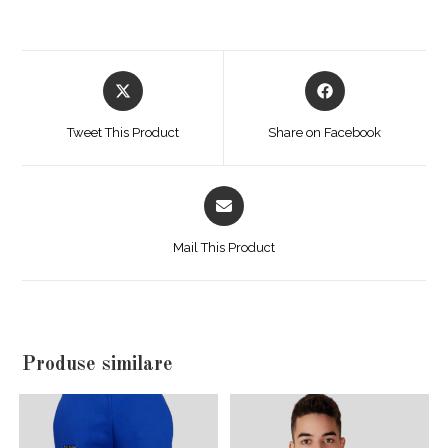
Opens
Opens
in
in
a
a
Tweet This Product
Share on Facebook
new
new
window
window
Opens
in
a
Mail This Product
new
window
Produse similare