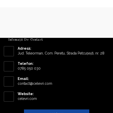
Infomații De Contact
Adresă:
Jud. Teleorman, Com. Peretu, Strada Petcuțești, nr. 28
Telefon:
0785 050 030
Email:
Opens
contact@celevri.com
in
your
Website:
application
celevri.com