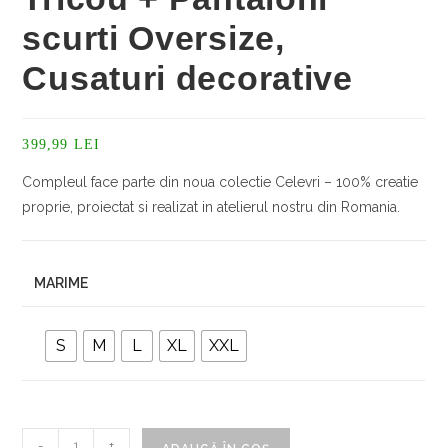
scurti Oversize,
Cusaturi decorative
399,99
LEI
Compleul face parte din noua colectie Celevri – 100% creatie
proprie, proiectat si realizat in atelierul nostru din Romania.
MARIME
S
M
L
XL
XXL
Cantitate
-
+