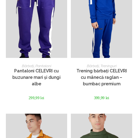
Acest
Acest
produs
produs
SELECTEAZĂ OPȚIUNILE
SELECTEAZĂ OPȚIUNILE
Bărbați
,
Pantaloni
Bărbați
,
Treninguri
are
are
Pantaloni CELEVRI cu
Trening bărbați CELEVRI
mai
mai
multe
multe
buzunare mari și dungi
cu mânecă raglan –
variații.
variații.
albe
bumbac premium
Opțiunile
Opțiunile
pot
pot
fi
fi
299,99
lei
399,99
lei
alese
alese
în
în
pagina
pagina
produsului.
produsului.