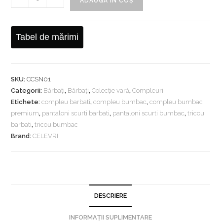
ADAUGĂ ÎN COȘ
Compleu
vara
Barbati,
Tabel de mărimi
Signature
Celevri,
Tricou
SKU:
CCSN01
+
Categorii:
Bărbați
,
Bărbați
,
Colecție vară
,
Compleuri
Pantaloni
Etichete:
compleu barbati
,
compleu bumbac
,
compleu bumbac
scurti
premium
,
pantaloni scurti barbati
,
pantaloni scurti bumbac
,
tricou
Oversize,
barbati
,
tricou bumbac
Cusaturi
Brand:
CELEVRI
decorative
DESCRIERE
INFORMAȚII SUPLIMENTARE