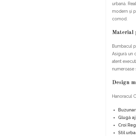
urbană. Real
modern și pr
comod.
Material 
Bumbacul pre
Asigură un c
atent execut
numeroase s
Design mo
Hanoracul C
Buzunar
Glugă aj
Croi Reg
Stil urb