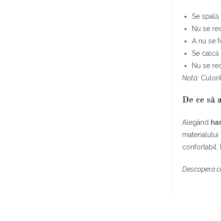
Se spală 
Nu se re
A nu se fo
Se calcă
Nu se re
Notă:
Culoril
De ce să
Alegând
ha
materialului
confortabil.
Descoperă c