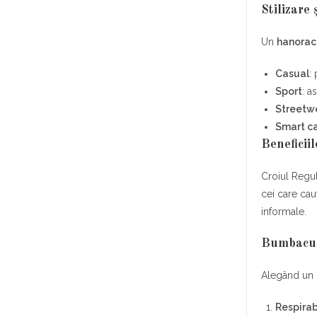
Stilizare
Un
hanorac
Casual
:
Sport
: a
Streetw
Smart c
Beneficii
Croiul Regul
cei care cau
informale.
Bumbacul
Alegând un
Respirab