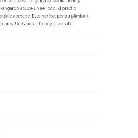
e orice siluetă, iar gluga ajustabilă adaugă
p kangaroo aduce un aer cool și practic,
ențiale aproape. Este perfect pentru plimbări,
 în oraș. Un hanorac trendy și versatil!