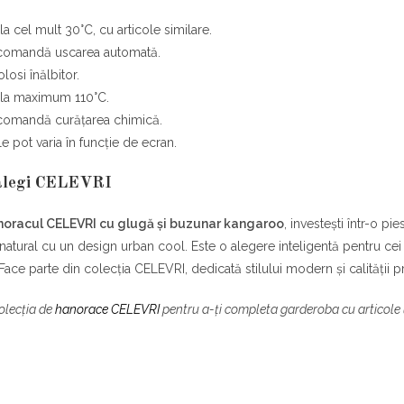
la cel mult 30°C, cu articole similare.
comandă uscarea automată.
losi înălbitor.
 la maximum 110°C.
comandă curățarea chimică.
e pot varia în funcție de ecran.
 alegi CELEVRI
noracul CELEVRI cu glugă și buzunar kangaroo
, investești într-o pi
 natural cu un design urban cool. Este o alegere inteligentă pentru cei 
 Face parte din colecția CELEVRI, dedicată stilului modern și calității 
olecția de
hanorace CELEVRI
pentru a-ți completa garderoba cu articole