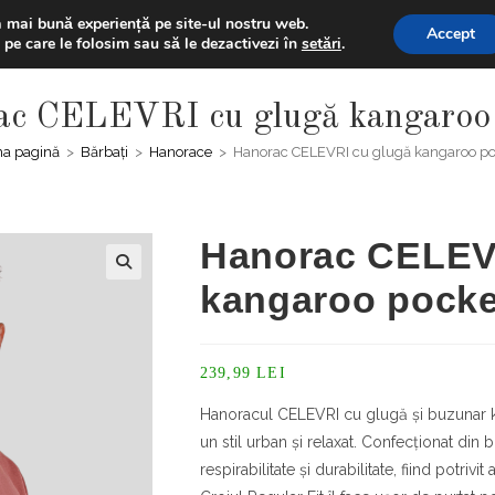
% la prima comanda folosind codul "BUNVENIT20" + Extra disco
a mai bună experiență pe site-ul nostru web.
Accept
 pe care le folosim sau să le dezactivezi în
setări
.
ACASĂ
MAGAZIN
ac CELEVRI cu glugă kangaroo 
ma pagină
>
Bărbați
>
Hanorace
>
Hanorac CELEVRI cu glugă kangaroo po
Hanorac CELEV
kangaroo pocke
239,99
LEI
Hanoracul CELEVRI cu glugă și buzunar k
un stil urban și relaxat. Confecționat din
respirabilitate și durabilitate, fiind potrivi