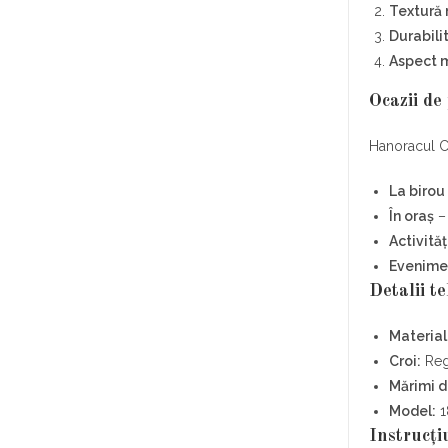
Textură
Durabili
Aspect 
Ocazii de
Hanoracul C
La birou
În oraș
– 
Activită
Evenime
Detalii t
Material
Croi:
Regu
Mărimi d
Model:
1
Instrucți