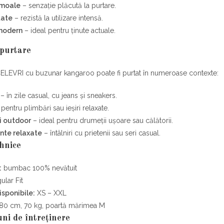
 moale
– senzație plăcută la purtare.
tate
– rezistă la utilizare intensă.
modern
– ideal pentru ținute actuale.
 purtare
ELEVRI cu buzunar kangaroo poate fi purtat în numeroase contexte:
– în zile casual, cu jeans și sneakers.
pentru plimbări sau ieșiri relaxate.
ți outdoor
– ideal pentru drumeții ușoare sau călătorii.
nte relaxate
– întâlniri cu prietenii sau seri casual.
ehnice
:
bumbac 100% nevătuit
lar Fit
isponibile:
XS – XXL
80 cm, 70 kg, poartă mărimea M
uni de întreținere