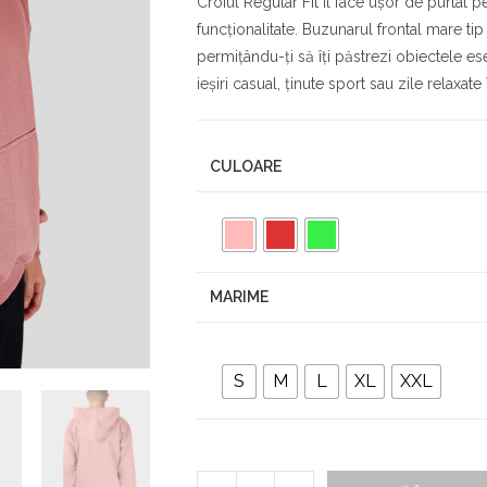
Croiul Regular Fit îl face ușor de purtat p
funcționalitate. Buzunarul frontal mare ti
permițându-ți să îți păstrezi obiectele es
ieșiri casual, ținute sport sau zile relaxate
CULOARE
MARIME
S
M
L
XL
XXL
Cantitate