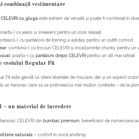
 și combinații vestimentare
 CELEVRI cu glugă
este extrem de versatil și poate fi combinat în dive
 poartă-l cu jeans și sneakers pentru un look relaxat.
sortează-l cu pantaloni de trening și adidași pentru un outfit comod.
ear
: combină-l cu tricouri CELEVRI și încălțăminte chunky pentru un v
asual
: poartă-l cu
pantaloni drepți CELEVRI
pentru un stil mai rafinat.
le croiului Regular Fit
ar Fit este gândit să ofere libertate de mișcare, dar și un aspect ordon
tă un hanorac care să se potrivească mai multor contexte – de la plimbă
 – un material de încredere
 hanorac CELEVRI din
bumbac premium
, beneficiezi de numeroase av
ilitate naturală
– confort în orice anotimp.