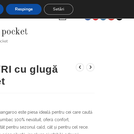
unt 5% la plățile cu cardul
Respinge
Setări
TOGGLE
CONTUL MEU
0,00
LEI
0
pocket
WEBSITE
cket
SEARCH
RI cu glugă
t
angaroo este piesa ideală pentru cei care caută
 bumbac 100% nevătuit, oferă confort,
t atât pentru sezonul cald, cât și pentru cel rece.