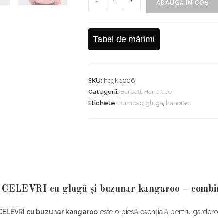
-
+
ADAUGĂ ÎN COȘ
Hanorac
CELEVRI
cu
Tabel de mărimi
glugă
kangaroo
pocket
SKU:
hcgkp006
Categorii:
Bărbați
,
Hanorace
Etichete:
bumbac
,
gluga
,
hanorac
CELEVRI cu glugă și buzunar kangaroo – combinați
CELEVRI cu buzunar kangaroo
este o piesă esențială pentru garder