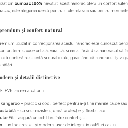
izat din
bumbac 100%
nevătuit, acest hanorac oferă un confort autent
actic, este alegerea ideală pentru zilele relaxate sau pentru momentele 
premium și confort natural
mium utilizat în confecționarea acestui hanorac este cunoscut pentru 
onfort termic excelent atât vara, cât și iarna, făcând ca hanoracul să f
ate îi conferă rezistență și durabilitate, garantând că hanoracul își va 
pălări.
dern și detalii distinctive
ELEVRI se remarcă prin:
 kangaroo
– practic și cool, perfect pentru a-ți ține mâinile calde sau
ustabilă
– cu șnur rezistent, oferă protecție și flexibilitate.
ular Fit
– asigură un echilibru între confort și stil.
an
– un look relaxat și modern, ușor de integrat în outfituri casual.