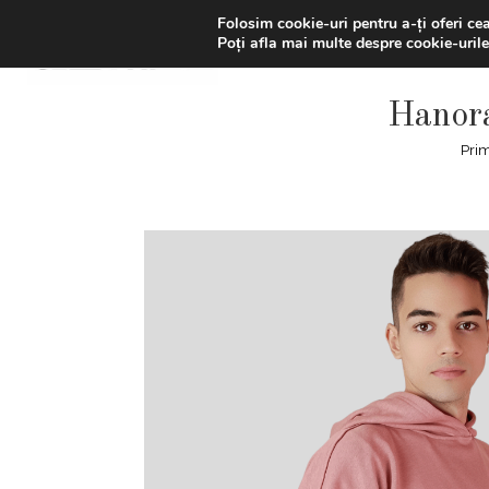
Skip
LIVRAREA GRATUITĂ | Ai -20
Folosim cookie-uri pentru a-ți oferi ce
to
Poți afla mai multe despre cookie-urile
content
Hanor
Pri