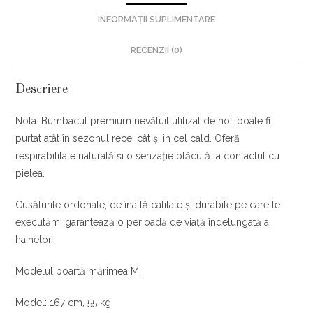
INFORMAȚII SUPLIMENTARE
RECENZII (0)
Descriere
Nota: Bumbacul premium nevătuit utilizat de noi, poate fi
purtat atât în sezonul rece, cât și in cel cald. Oferă
respirabilitate naturală și o senzație plăcută la contactul cu
pielea.
Cusăturile ordonate, de înaltă calitate și durabile pe care le
executăm, garantează o perioadă de viață îndelungată a
hainelor.
Modelul poartă mărimea M.
Model: 167 cm, 55 kg