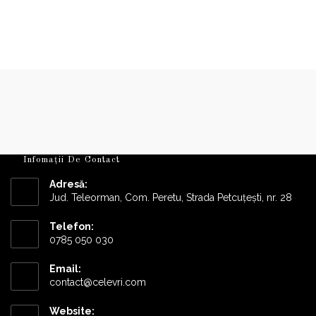
produsului.
produsului.
Infomații De Contact
Adresă:
Jud. Teleorman, Com. Peretu, Strada Petcuțești, nr. 28
Telefon:
0785 050 030
Email:
Opens
contact@celevri.com
in
your
Website: