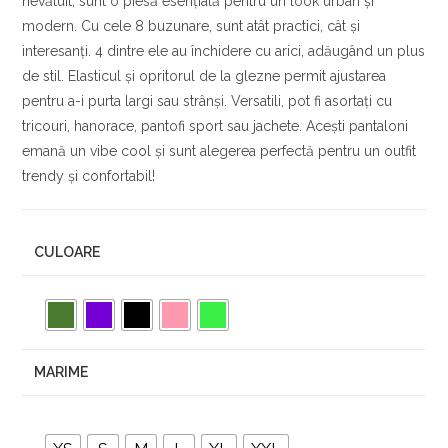
nevătuit, sunt o piesă esențială pentru un look urban și
modern. Cu cele 8 buzunare, sunt atât practici, cât și
interesanți. 4 dintre ele au închidere cu arici, adăugând un plus
de stil. Elasticul și opritorul de la glezne permit ajustarea
pentru a-i purta largi sau strânși. Versatili, pot fi asortați cu
tricouri, hanorace, pantofi sport sau jachete. Acești pantaloni
emană un vibe cool și sunt alegerea perfectă pentru un outfit
trendy și confortabil!
CULOARE
MARIME