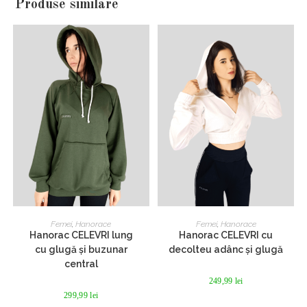
Produse similare
Acest
Acest
produs
produs
SELECTEAZĂ OPȚIUNILE
SELECTEAZĂ OPȚIUNILE
Femei
,
Hanorace
Femei
,
Hanorace
are
are
Hanorac CELEVRI lung
Hanorac CELEVRI cu
mai
mai
multe
multe
cu glugă și buzunar
decolteu adânc și glugă
variații.
variații.
central
Opțiunile
Opțiunile
pot
pot
249,99
lei
fi
fi
299,99
lei
alese
alese
în
în