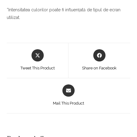
*Intensitatea culorilor poate fi influențată de tipul de ecran
utilizat.
Opens
Opens
in
in
a
a
Tweet This Product
Share on Facebook
new
new
window
window
Opens
in
a
Mail This Product
new
window