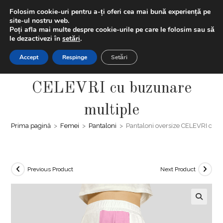
Skip
LIVRAREA GRATUITĂ | Ai -20% la prima comanda folosind
Folosim cookie-uri pentru a-ți oferi cea mai bună experiență pe
to
codul "BUNVENIT20" + Extra discount 5% la plățile cu cardul
site-ul nostru web.
Poți afla mai multe despre cookie-urile pe care le folosim sau să
content
le dezactivezi în
setări
.
0,00
LEI
MENIU
0
Accept
Respinge
Setări
Pantaloni oversize
CELEVRI cu buzunare
multiple
Prima pagină
>
Femei
>
Pantaloni
>
Pantaloni oversize CELEVRI cu 
Previous Product
Next Product