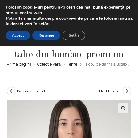
Skip
LIVRAREA GRATUITĂ | Ai -20% la prima comanda folosind
Folosim cookie-uri pentru a-ți oferi cea mai bună experiență pe
to
codul "BUNVENIT20" + Extra discount 5% la plățile cu cardul
site-ul nostru web.
Poți afla mai multe despre cookie-urile pe care le folosim sau să
content
le dezactivezi în
setări
.
0,00
LEI
MENIU
0
Accept
Respinge
Setări
Tricou de damă ajustabil în
talie din bumbac premium
Prima pagină
>
Colecție vară
>
Femei
>
Tricou de damă ajustabil în 
Previous Product
Next Product