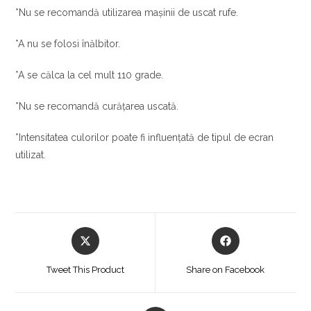
*Nu se recomandă utilizarea mașinii de uscat rufe.
*A nu se folosi înălbitor.
*A se călca la cel mult 110 grade.
*Nu se recomandă curățarea uscată.
*Intensitatea culorilor poate fi influențată de tipul de ecran
utilizat.
Opens
Opens
in
in
a
a
Tweet This Product
Share on Facebook
new
new
window
window