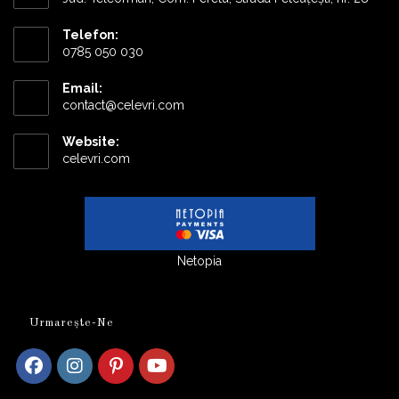
Telefon:
0785 050 030
Email:
Opens
contact@celevri.com
in
your
Website:
application
celevri.com
Netopia
Urmarește-Ne
Opens
Opens
Opens
Opens