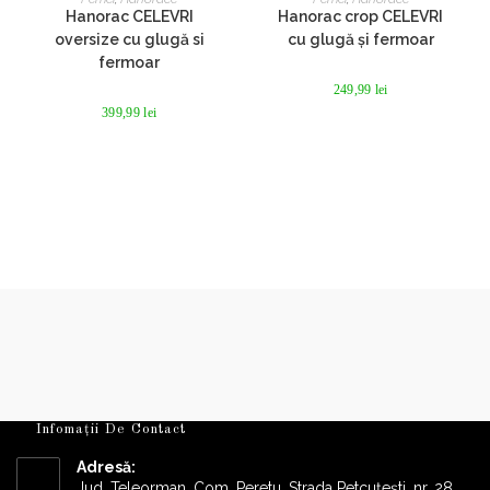
are
are
Hanorac CELEVRI
Hanorac crop CELEVRI
mai
mai
multe
multe
oversize cu glugă si
cu glugă și fermoar
variații.
variații.
fermoar
Opțiunile
Opțiunile
pot
pot
249,99
lei
fi
fi
399,99
lei
alese
alese
în
în
pagina
pagina
produsului.
produsului.
Infomații De Contact
Adresă:
Jud. Teleorman, Com. Peretu, Strada Petcuțești, nr. 28