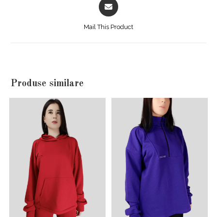
Opens
in
a
Mail This Product
new
window
Produse similare